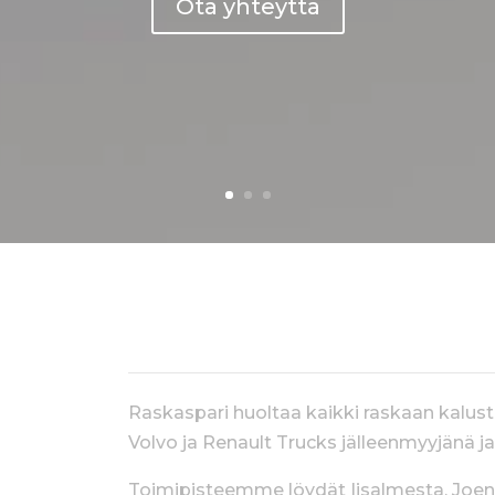
Ota yhteyttä
RASKAAN KALUSTON A
Raskaspari huoltaa kaikki raskaan kalus
Volvo ja Renault Trucks jälleenmyyjänä j
Toimipisteemme löydät Iisalmesta, Joens