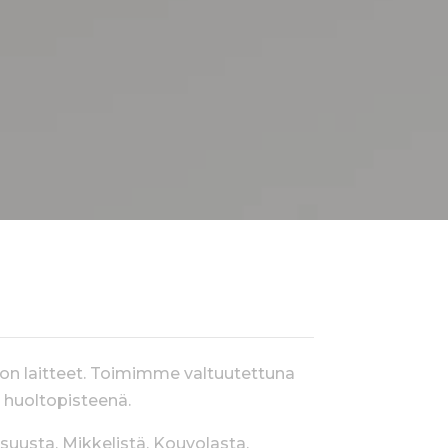
MMATTILAINEN
ton laitteet. Toimimme valtuutettuna
a huoltopisteenä.
uusta, Mikkelistä, Kouvolasta,