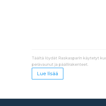
VAIHTOAUTOT
Täältä löydät Raskasparin käytetyt k
perävaunut ja päällirakenteet.
Lue lisää