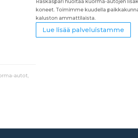
Raskaspari huoltaa kuorma-autojen lisäks
koneet. Toimimme kuudella paikkakunnall
kaluston ammattilaista.
Lue lisää palveluistamme
uorma-autot,