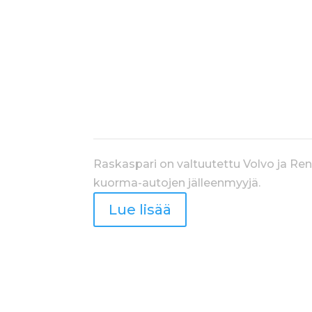
KUORMA-AUTOT
Raskaspari on valtuutettu Volvo ja Ren
kuorma-autojen jälleenmyyjä.
Lue lisää