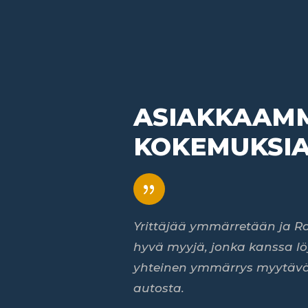
ASIAKKAAM
KOKEMUKSI
{
Yrittäjää ymmärretään ja Ra
hyvä myyjä, jonka kanssa lö
yhteinen ymmärrys myytäv
autosta.