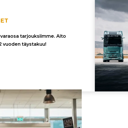
ET
a varaosa tarjouksiimme. Aito
e 2 vuoden täystaku
u!