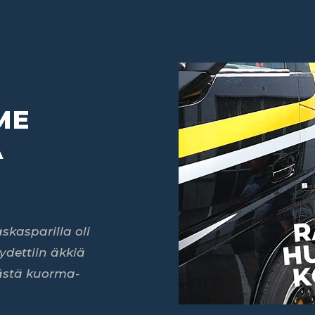
ME
A
skasparilla oli
ydettiin äkkiä
ästä kuorma-