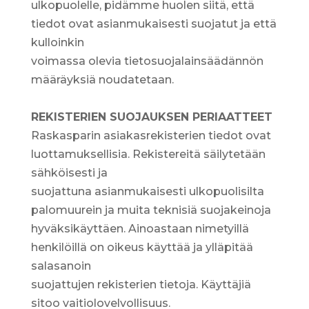
ulkopuolelle, pidämme huolen siitä, että
tiedot ovat asianmukaisesti suojatut ja että
kulloinkin
voimassa olevia tietosuojalainsäädännön
määräyksiä noudatetaan.
REKISTERIEN SUOJAUKSEN PERIAATTEET
Raskasparin asiakasrekisterien tiedot ovat
luottamuksellisia. Rekistereitä säilytetään
sähköisesti ja
suojattuna asianmukaisesti ulkopuolisilta
palomuurein ja muita teknisiä suojakeinoja
hyväksikäyttäen. Ainoastaan nimetyillä
henkilöillä on oikeus käyttää ja ylläpitää
salasanoin
suojattujen rekisterien tietoja. Käyttäjiä
sitoo vaitiolovelvollisuus.