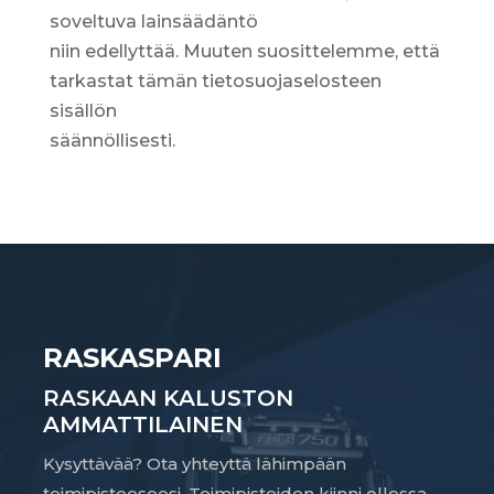
soveltuva lainsäädäntö
niin edellyttää. Muuten suosittelemme, että
tarkastat tämän tietosuojaselosteen
sisällön
säännöllisesti.
RASKASPARI
RASKAAN KALUSTON
AMMATTILAINEN
Kysyttävää? Ota yhteyttä lähimpään
toimipisteeseesi. Toimipisteiden kiinni ollessa