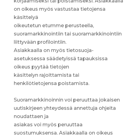
korjaamiseksi tai poistamiseksi. Asiakkaalla
on oikeus myös vastustaa tietojensa
käsittelyä
oikeutetun etumme perusteella,
suoramarkkinointiin tai suoramarkkinointiin
liittyvään profilointiin.
Asiakkaalla on myös tietosuoja-
asetuksessa säädetyissä tapauksissa
oikeus pyytää tietojen
käsittelyn rajoittamista tai
henkilötietojensa poistamista.
Suoramarkkinoinnin voi peruuttaa jokaisen
uutiskirjeen yhteydessä annettuja ohjeita
noudattaen ja
asiakas voi myös peruuttaa
suostumuksensa. Asiakkaalla on oikeus