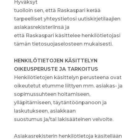
Hyväksyt
tuolloin sen, että Raskaspari kerää
tarpeelliset yhteystietosi uutiskirjetilaajien
asiakasrekisteriinsä ja
että Raskaspari käsittelee henkilötietojasi
tämän tietosuojaselosteen mukaisesti.
HENKILÖTIETOJEN KÄSITTELYN
OIKEUSPERUSTE JA TARKOITUS
Henkilötietojen käsittelyn perusteena ovat
oikeutetut etumme liittyen mm. asiakas- ja
sopimussuhteen hoitamiseen,
ylläpitämiseen, täytäntöönpanoon ja
laskutukseen, asiakkaan
suostumus ja/tai lakisääteinen velvoite.
Asiakasrekisterin henkilötietoja käsitellään