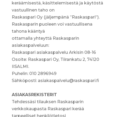
keräämisestä, käsittelemisestä ja käytöstä
vastuullinen taho on
Raskaspari Oy (jäljempänä ”Raskaspari”).
Raskasparin puoleen voi vastuullisena
tahona kääntyä
ottamalla yhteyttä Raskasparin
asiakaspalveluun:
Raskaspari asiakaspalvelu Arkisin 08-16
Osoite: Raskaspari Oy, Tiirankatu 2, 74120
IISALMI.
Puhelin: 010 2896949
Sähköposti: asiakaspalvelu@raskaspari.fi
ASIAKASREKISTERIT
Tehdessäsi tilauksen Raskasparin
verkkokaupasta Raskaspari kerää
tarpeelliset henkilötietosi