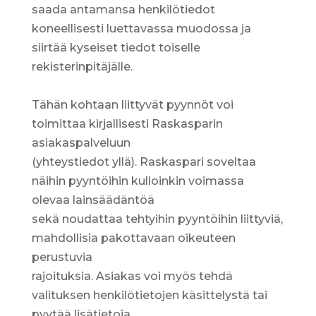
saada antamansa henkilötiedot
koneellisesti luettavassa muodossa ja
siirtää kyseiset tiedot toiselle
rekisterinpitäjälle.
Tähän kohtaan liittyvät pyynnöt voi
toimittaa kirjallisesti Raskasparin
asiakaspalveluun
(yhteystiedot yllä). Raskaspari soveltaa
näihin pyyntöihin kulloinkin voimassa
olevaa lainsäädäntöä
sekä noudattaa tehtyihin pyyntöihin liittyviä,
mahdollisia pakottavaan oikeuteen
perustuvia
rajoituksia. Asiakas voi myös tehdä
valituksen henkilötietojen käsittelystä tai
pyytää lisätietoja