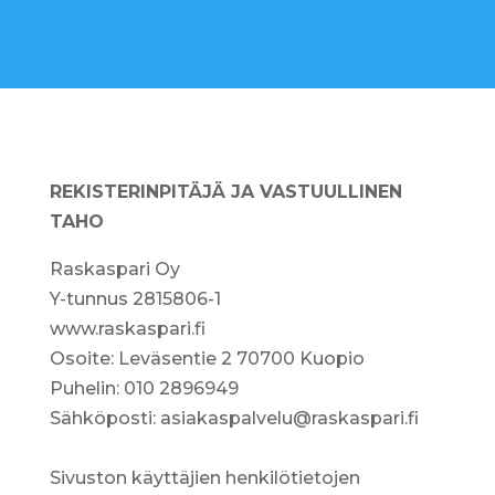
REKISTERINPITÄJÄ JA VASTUULLINEN
TAHO
Raskaspari Oy
Y-tunnus 2815806-1
www.raskaspari.fi
Osoite: Leväsentie 2 70700 Kuopio
Puhelin: 010 2896949
Sähköposti: asiakaspalvelu@raskaspari.fi
Sivuston käyttäjien henkilötietojen