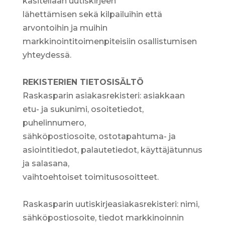
käsitellään uutiskirjeen
lähettämisen sekä kilpailuihin että
arvontoihin ja muihin
markkinointitoimenpiteisiin osallistumisen
yhteydessä.
REKISTERIEN TIETOSISÄLTÖ
Raskasparin asiakasrekisteri: asiakkaan
etu- ja sukunimi, osoitetiedot,
puhelinnumero,
sähköpostiosoite, ostotapahtuma- ja
asiointitiedot, palautetiedot, käyttäjätunnus
ja salasana,
vaihtoehtoiset toimitusosoitteet.
Raskasparin uutiskirjeasiakasrekisteri: nimi,
sähköpostiosoite, tiedot markkinoinnin