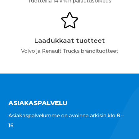
Tuotteilla 14 vrk:n palautusoikeus

Laadukkaat tuotteet
Volvo ja Renault Trucks brändituotteet
ASIAKASPALVELU
Asiakaspalvelumme on avoinna arkisin klo 8 –
16.