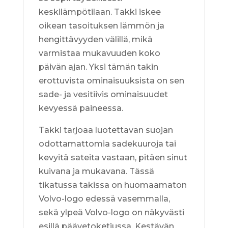
keskilämpötilaan. Takki iskee
oikean tasoituksen lämmön ja
hengittävyyden välillä, mikä
varmistaa mukavuuden koko
päivän ajan. Yksi tämän takin
erottuvista ominaisuuksista on sen
sade- ja vesitiivis ominaisuudet
kevyessä paineessa.
Takki tarjoaa luotettavan suojan
odottamattomia sadekuuroja tai
kevyitä sateita vastaan, pitäen sinut
kuivana ja mukavana. Tässä
tikatussa takissa on huomaamaton
Volvo-logo edessä vasemmalla,
sekä ylpeä Volvo-logo on näkyvästi
esillä päävetoketjussa. Kestävän