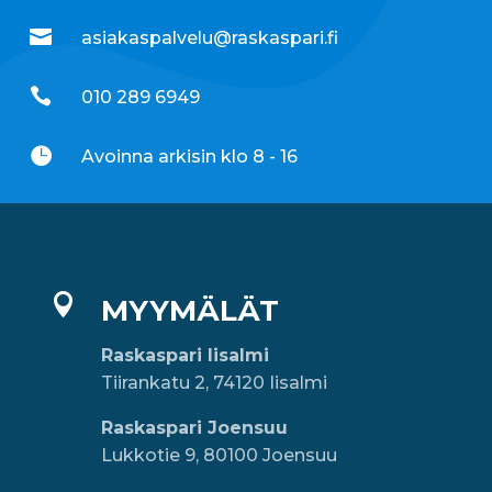

asiakaspalvelu@raskaspari.fi

010 289 6949

Avoinna arkisin klo 8 - 16

MYYMÄLÄT
Raskaspari Iisalmi
Tiirankatu 2, 74120 Iisalmi
Raskaspari Joensuu
Lukkotie 9, 80100 Joensuu