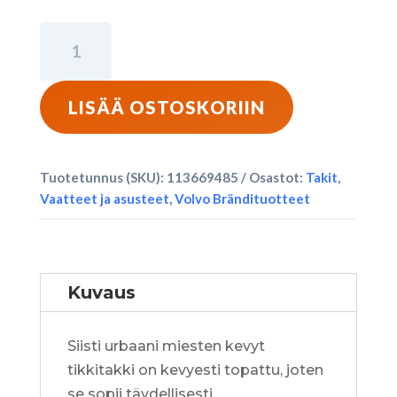
Volvo
Word
Mark
-
LISÄÄ OSTOSKORIIN
Urban
Miesten
Tikkitakki
Tuotetunnus (SKU):
113669485
Osastot:
Takit
,
-
Vaatteet ja asusteet
,
Volvo Brändituotteet
Navy
määrä
Kuvaus
Siisti urbaani miesten kevyt
tikkitakki on kevyesti topattu, joten
se sopii täydellisesti