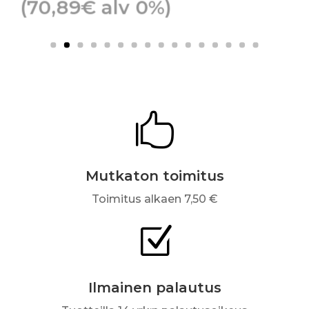
(
70,89
€
alv 0%)

Mutkaton toimitus
Toimitus alkaen 7,50 €
Z
Ilmainen palautus