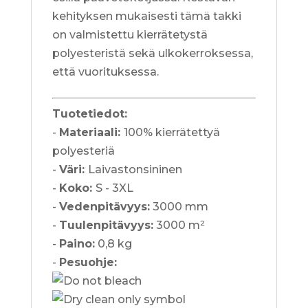
kehityksen mukaisesti tämä takki
on valmistettu kierrätetystä
polyesteristä sekä ulkokerroksessa,
että vuorituksessa.
Tuotetiedot:
-
Materiaali:
100% kierrätettyä
polyesteriä
-
Väri:
Laivastonsininen
-
Koko:
S - 3XL
-
Vedenpitävyys:
3000 mm
-
Tuulenpitävyys:
3000 m²
-
Paino:
0,8 kg
-
Pesuohje: