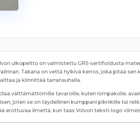
von ulkopeitto on valmistettu GRS-sertifioidusta mater
valinnan. Takana on vettä hylkivä kerros, joka pitää sen
ittaa ja kiinnittää tarranauhalla.
 tilaa välttämättömille tavaroille, kuten lompakolle, ava
n, joten se on täydellinen kumppani piknikille tai retki
ää erottuvaa ilmettä, kun taas Volvon teksti-logo viimei