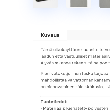
Kuvaus
Tämä ulkokäyttöön suunniteltu Vol
laadun että vastuulliset materiaali
Älykäs rakenne tekee siitä helpon ta
Pieni vetoketjullinen tasku tarjoaa
mahdollistaa vaivattoman kantamise
on hienovarainen säleikkökuvio, lis
Tuotetiedot:
-
Materiaali:
Kierrätetty polyesteri