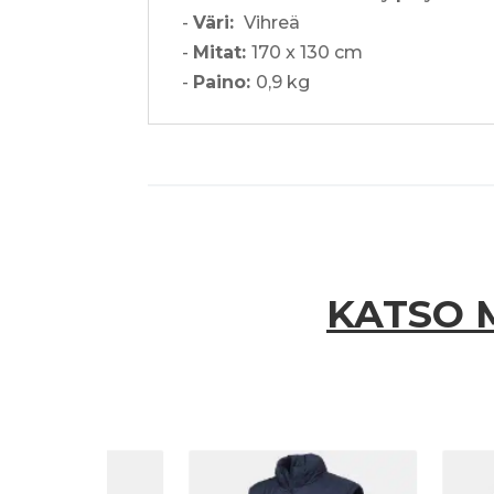
-
Väri:
Vihreä
-
Mitat:
170 x 130 cm
-
Paino:
0,9 kg
KATSO 