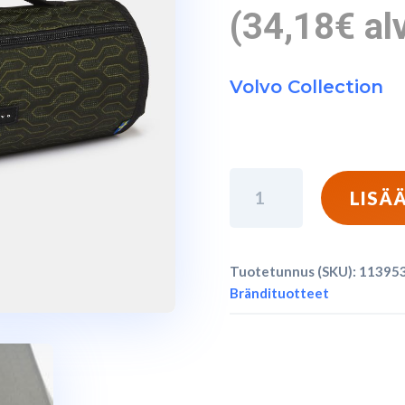
(
34,18
€
al
Volvo Collection
Volvo
LISÄ
Word
Mark
-
Tuotetunnus (SKU):
11395
Ulkopeitto
Brändituotteet
-
Vihreä
määrä