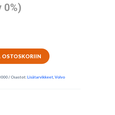
v 0%)
Ä OSTOSKORIIN
3000
Osastot:
Lisätarvikkeet
,
Volvo