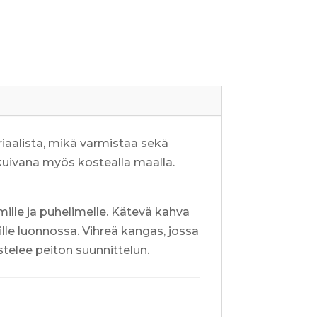
iaalista, mikä varmistaa sekä
 kuivana myös kostealla maalla.
imille ja puhelimelle. Kätevä kahva
lle luonnossa. Vihreä kangas, jossa
stelee peiton suunnittelun.