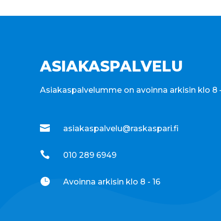
ASIAKASPALVELU
Asiakaspalvelumme on avoinna arkisin klo 8 –

asiakaspalvelu@raskaspari.fi

010 289 6949

Avoinna arkisin klo 8 - 16