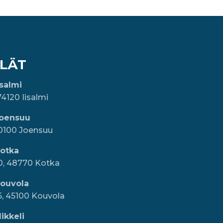
LÄT
isalmi
74120 Iisalmi
Joensuu
80100 Joensuu
Kotka
10, 48770 Kotka
Kouvola
5, 45100 Kouvola
ikkeli