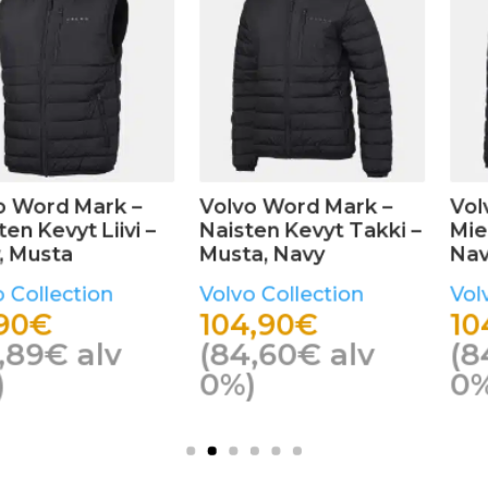
 Mark –
Volvo Word Mark –
Volvo Wor
yt Takki –
Miesten Kevyt Takki –
Polarisoid
y
Navy, Musta
Urheilulasi
ction
Volvo Collection
Volvo Coll
104,90
€
39,90
€
€
alv
(
84,60
€
alv
(
31,79
€
0%)