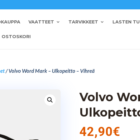
OKAUPPA
VAATTEET
TARVIKKEET
LASTEN T
OSTOSKORI
eet
/ Volvo Word Mark – Ulkopeitto – Vihreä
Volvo Wo
Ulkopeitt
42,90
€