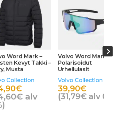
d Mark –
Volvo Word Mark –
Volvo Wo
ut
Nahkaranneke
Urban Aur
t
Musta
Volvo Collection
ection
Volvo Col
15,50
€
39,90
(
12,35
€
alv 0%)
alv 0%)
(
31,79