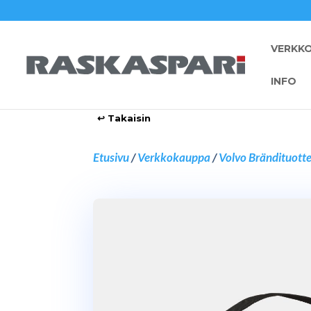
VERKK
INFO
Etusivu
/
Verkkokauppa
/
Volvo Brändituott