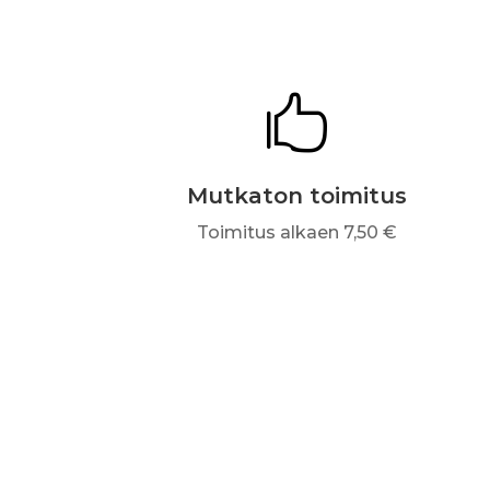

Mutkaton toimitus
Toimitus alkaen 7,50 €