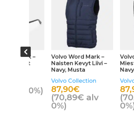
Mark –
Volvo Word Mark –
Volvo Word
 Liivi –
Miesten Kevyt Liivi –
Naisten Kev
Navy, Musta
Musta, Nav
tion
Volvo Collection
Volvo Colle
87,90
€
104,90
€
alv
(
70,89
€
alv
(
84,60
0%)
0%)