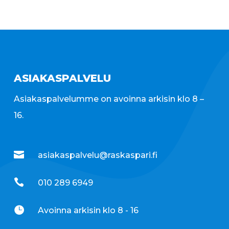
ASIAKASPALVELU
Asiakaspalvelumme on avoinna arkisin klo 8 –
16.

asiakaspalvelu@raskaspari.fi

010 289 6949

Avoinna arkisin klo 8 - 16