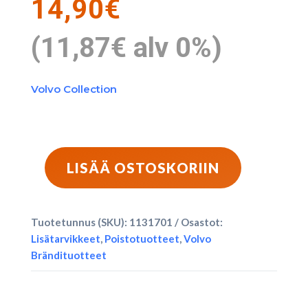
14,90
€
(
11,87
€
alv 0%)
Volvo Collection
LISÄÄ OSTOSKORIIN
Volvo
Word
Mark
Tuotetunnus (SKU):
1131701
Osastot:
-
Lisätarvikkeet
,
Poistotuotteet
,
Volvo
Suojalasit
Brändituotteet
määrä