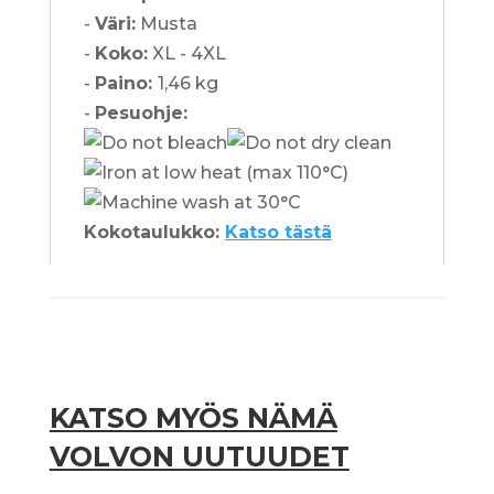
-
Väri:
Musta
-
Koko:
XL - 4XL
-
Paino:
1,46 kg
-
Pesuohje:
Kokotaulukko:
Katso tästä
KATSO MYÖS NÄMÄ
VOLVON UUTUUDET