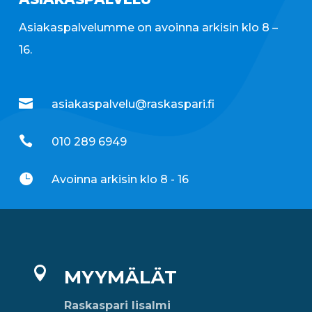
Asiakaspalvelumme on avoinna arkisin klo 8 –
16.

asiakaspalvelu@raskaspari.fi

010 289 6949

Avoinna arkisin klo 8 - 16

MYYMÄLÄT
Raskaspari Iisalmi