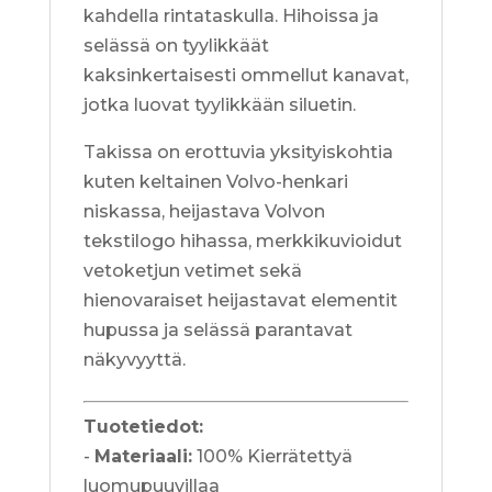
kahdella rintataskulla. Hihoissa ja
selässä on tyylikkäät
kaksinkertaisesti ommellut kanavat,
jotka luovat tyylikkään siluetin.
Takissa on erottuvia yksityiskohtia
kuten keltainen Volvo-henkari
niskassa, heijastava Volvon
tekstilogo hihassa, merkkikuvioidut
vetoketjun vetimet sekä
hienovaraiset heijastavat elementit
hupussa ja selässä parantavat
näkyvyyttä.
Tuotetiedot:
-
Materiaali:
100% Kierrätettyä
luomupuuvillaa