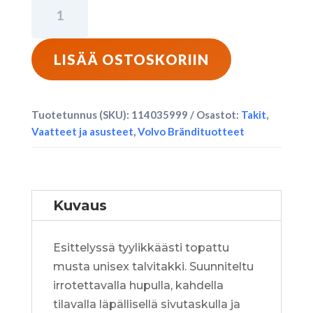
Volvo
Word
Mark
-
LISÄÄ OSTOSKORIIN
Parka
Talvitakki
-
Tuotetunnus (SKU):
114035999
Osastot:
Takit
,
Musta
Vaatteet ja asusteet
,
Volvo Brändituotteet
määrä
Kuvaus
Esittelyssä tyylikkäästi topattu
musta unisex talvitakki. Suunniteltu
irrotettavalla hupulla, kahdella
tilavalla läpällisellä sivutaskulla ja