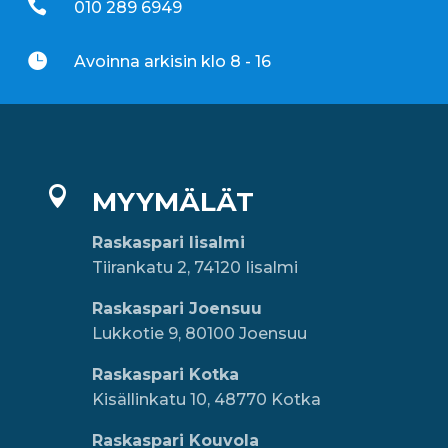

010 289 6949

Avoinna arkisin klo 8 - 16

MYYMÄLÄT
Raskaspari Iisalmi
Tiirankatu 2, 74120 Iisalmi
Raskaspari Joensuu
Lukkotie 9, 80100 Joensuu
Raskaspari Kotka
Kisällinkatu 10, 48770 Kotka
Raskaspari Kouvola