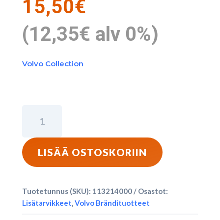
15,50
€
(
12,35
€
alv 0%)
Volvo Collection
Volvo
Word
Mark
-
LISÄÄ OSTOSKORIIN
Mini
Monityökalu
määrä
Tuotetunnus (SKU):
113214000
Osastot:
Lisätarvikkeet
,
Volvo Brändituotteet