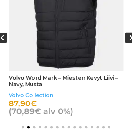
Volvo Word Mark – Miesten Kevyt Liivi –
Navy, Musta
Volvo Collection
87,90
€
(
70,89
€
alv 0%)