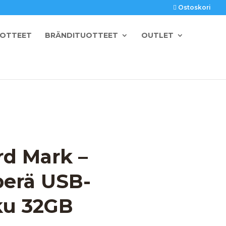
Ostoskori
UOTTEET
BRÄNDITUOTTEET
OUTLET
rd Mark –
erä USB-
ku 32GB