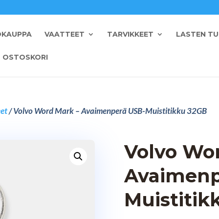
OKAUPPA
VAATTEET
TARVIKKEET
LASTEN T
OSTOSKORI
eet
/ Volvo Word Mark – Avaimenperä USB-Muistitikku 32GB
Volvo Wo
Avaimenp
Muistitik