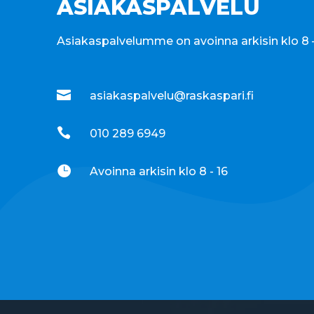
ASIAKASPALVELU
Asiakaspalvelumme on avoinna arkisin klo 8 –

asiakaspalvelu@raskaspari.fi

010 289 6949

Avoinna arkisin klo 8 - 16