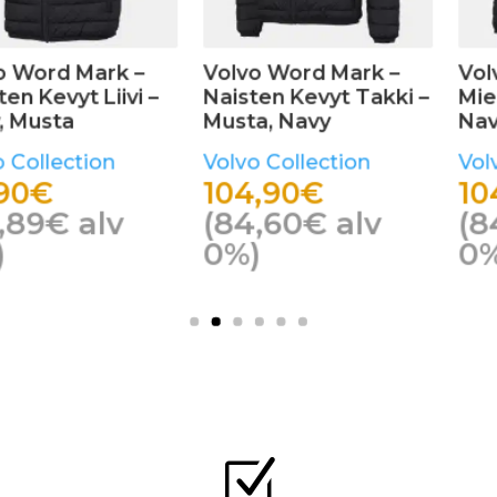
 Mark –
Volvo Word Mark –
Volvo Wor
yt Takki –
Miesten Kevyt Takki –
Polarisoid
y
Navy, Musta
Urheilulasi
ction
Volvo Collection
Volvo Coll
104,90
€
39,90
€
€
alv
(
84,60
€
alv
(
31,79
€
0%)
Z