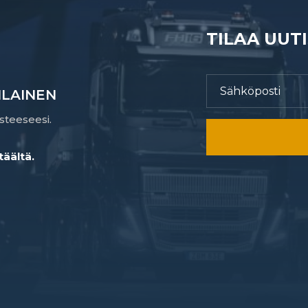
TILAA UUT
LAINEN
steeseesi.
täältä.