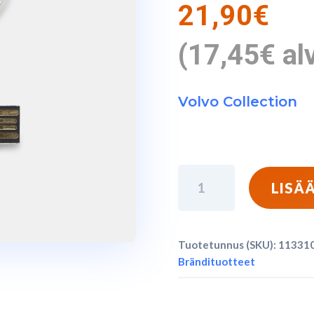
21,90
€
(
17,45
€
al
Volvo Collection
Volvo
LISÄ
Word
Mark
-
Tuotetunnus (SKU):
11331
Avaimenperä
Brändituotteet
USB-
Muistitikku
32GB