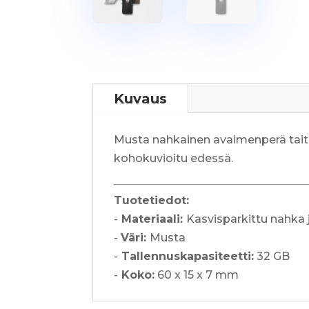
Kuvaus
Musta nahkainen avaimenperä taitet
kohokuvioitu edessä.
Tuotetiedot:
-
Materiaali:
Kasvisparkittu nahka j
-
Väri:
Musta
-
Tallennuskapasiteetti:
32 GB
-
Koko:
60 x 15 x 7 mm