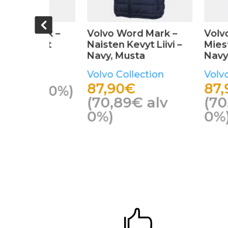
Mark –
Volvo Word Mark –
Volvo Word
 Liivi –
Miesten Kevyt Liivi –
Naisten Kev
Navy, Musta
Musta, Nav
tion
Volvo Collection
Volvo Colle
87,90
€
104,90
€
alv
(
70,89
€
alv
(
84,60
0%)
0%)
