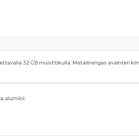
määrä
tavalla 32 GB muistitikulla. Metallirengas avainten kii
a alumiini