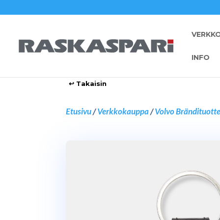
VERKK
INFO
Etusivu
/
Verkkokauppa
/
Volvo Brändituott