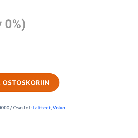
v 0%)
Ä OSTOSKORIIN
0000
Osastot:
Laitteet
,
Volvo