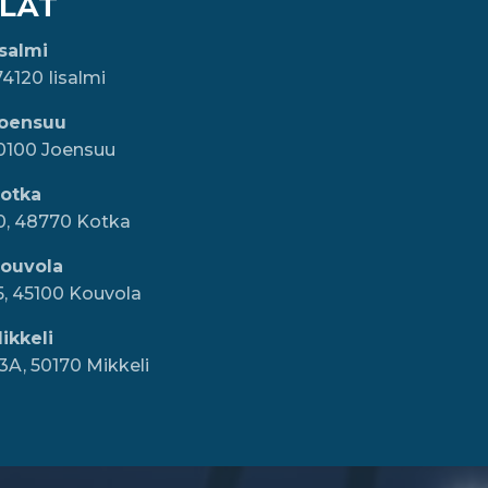
LÄT
isalmi
74120 Iisalmi
Joensuu
80100 Joensuu
Kotka
10, 48770 Kotka
Kouvola
5, 45100 Kouvola
ikkeli
3A, 50170 Mikkeli