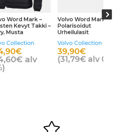
d Mark –
Volvo Word Mark –
Volvo Wo
ut
Nahkaranneke
Urban Aur
t
Musta
Volvo Collection
ection
Volvo Col
15,50
€
39,90
(
12,35
€
alv 0%)
alv 0%)
(
31,79
