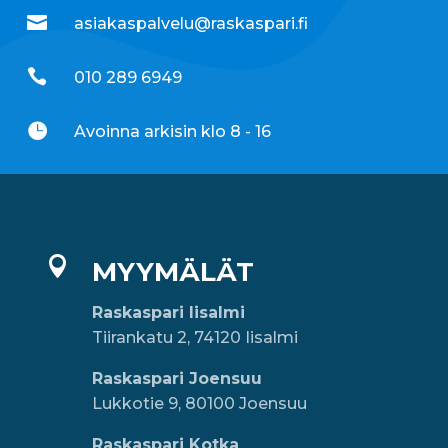

asiakaspalvelu@raskaspari.fi

010 289 6949

Avoinna arkisin klo 8 - 16

MYYMÄLÄT
Raskaspari Iisalmi
Tiirankatu 2, 74120 Iisalmi
Raskaspari Joensuu
Lukkotie 9, 80100 Joensuu
Raskaspari Kotka