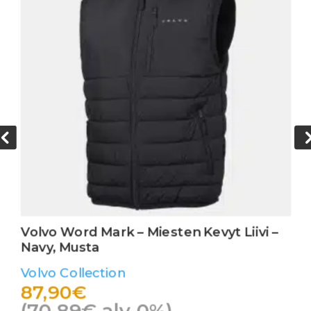
Volvo Word Mark – Miesten Kevyt Liivi –
Navy, Musta
Volvo Collection
87,90
€
(
70,89
€
alv 0%)