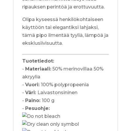
ripauksen perintöä ja erottuvuutta.
Olipa kyseessä henkilökohtaiseen
käyttöön tai elegantiksi lahjaksi,
tämä pipo ilmentää tyyliä, lämpöä ja
eksklusiivisuutta.
Tuotetiedot:
-
Materiaali:
50% merinovillaa 50%
akryylia
-
Vuori:
100% polypropeenia
-
Väri:
Laivastonsininen
-
Paino:
100 g
-
Pesuohje: