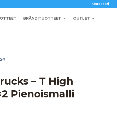
Ostoskori
UOTTEET
BRÄNDITUOTTEET
OUTLET
:24
rucks – T High
×2 Pienoismalli