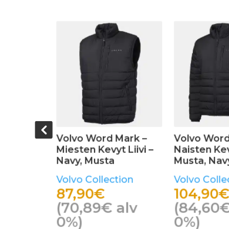
Mark –
Volvo Word Mark –
Volvo Word
 Liivi –
Miesten Kevyt Liivi –
Naisten Kev
Navy, Musta
Musta, Nav
tion
Volvo Collection
Volvo Colle
87,90
€
104,90
€
alv
(
70,89
€
alv
(
84,60
0%)
0%)