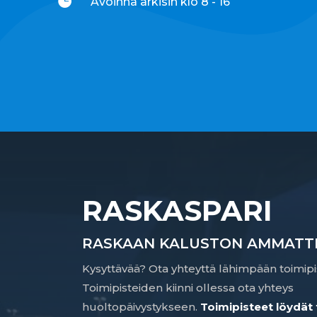

Avoinna arkisin klo 8 - 16
RASKASPARI
RASKAAN KALUSTON AMMATTI
Kysyttävää? Ota yhteyttä lähimpään toimipi
Toimipisteiden kiinni ollessa ota yhteys
huoltopäivystykseen.
Toimipisteet löydät 