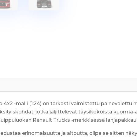
1:24
määrä
4x2 -malli (1:24) on tarkasti valmistettu painevalettu 
yksityiskohdat, jotka jäljittelevät täysikokoista kuorma
n huippuluokan Renault Trucks -merkkisessä lahjapakka
dustaa erinomaisuutta ja aitoutta, olipa se sitten näkyvä