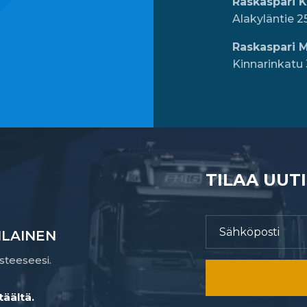
Raskaspari 
Alakyläntie 2
Raskaspari M
Kinnarinkatu 
TILAA UUT
LAINEN
steeseesi.
täältä.