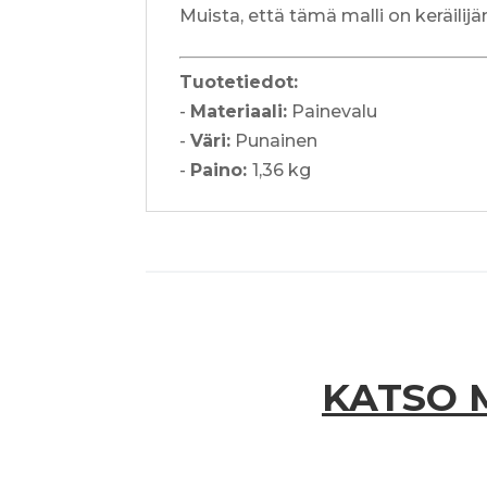
Muista, että tämä malli on keräilijä
Tuotetiedot:
-
Materiaali:
Painevalu
-
Väri:
Punainen
-
Paino:
1,36 kg
KATSO 