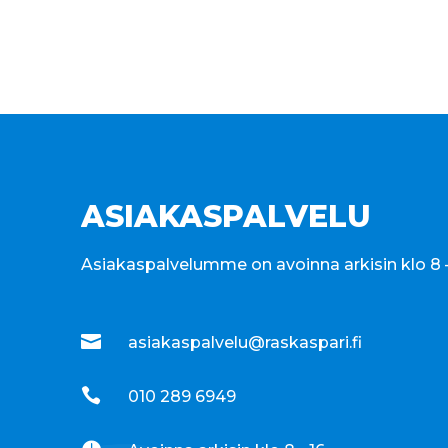
ASIAKASPALVELU
Asiakaspalvelumme on avoinna arkisin klo 8 –

asiakaspalvelu@raskaspari.fi

010 289 6949