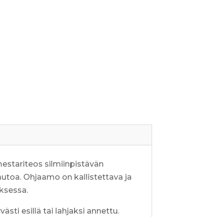
mestariteos silmiinpistävän
-autoa. Ohjaamo on kallistettava ja
uksessa.
sti esillä tai lahjaksi annettu.