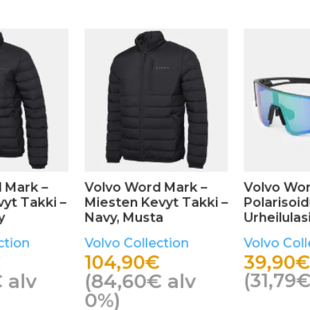
 Mark –
Volvo Word Mark –
Volvo Wor
yt Takki –
Miesten Kevyt Takki –
Polarisoid
y
Navy, Musta
Urheilulasi
ction
Volvo Collection
Volvo Coll
104,90
€
39,90
€
€
alv
(
84,60
€
alv
(
31,79
€
0%)