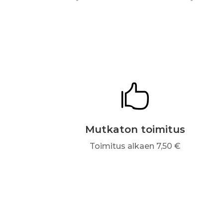

Mutkaton toimitus
Toimitus alkaen 7,50 €