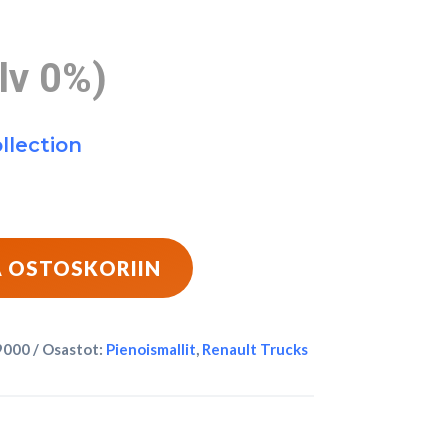
lv 0%)
llection
Ä OSTOSKORIIN
9000
Osastot:
Pienoismallit
,
Renault Trucks