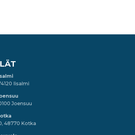
LÄT
isalmi
74120 Iisalmi
Joensuu
80100 Joensuu
Kotka
10, 48770 Kotka