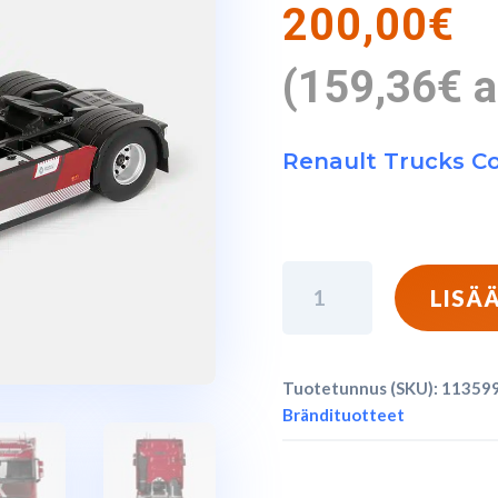
200,00
€
(
159,36
€
a
Renault Trucks Co
Renault
LISÄ
Trucks
-
T
Tuotetunnus (SKU):
11359
High
Brändituotteet
Tractor
4x2
Pienoismalli