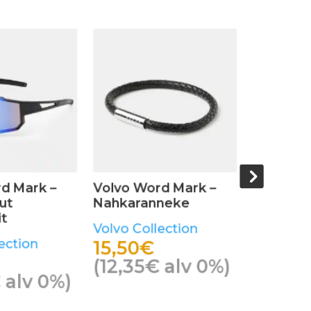
d Mark –
Volvo Word Mark –
Volvo Wo
ut
Nahkaranneke
Urban Aur
t
Musta
Volvo Collection
ection
Volvo Col
15,50
€
39,90
(
12,35
€
alv 0%)
alv 0%)
(
31,79