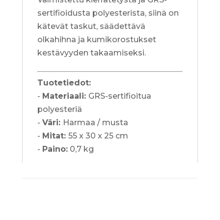
sertifioidusta polyesterista, siinä on
kätevät taskut, säädettävä
olkahihna ja kumikorostukset
kestävyyden takaamiseksi.
Tuotetiedot:
-
Materiaali:
GRS-sertifioitua
polyesteriä
-
Väri:
Harmaa / musta
-
Mitat:
55 x 30 x 25 cm
-
Paino:
0,7 kg