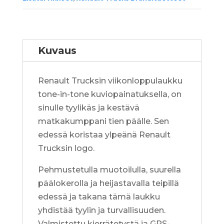
Kuvaus
Renault Trucksin viikonloppulaukku
tone-in-tone kuviopainatuksella, on
sinulle tyylikäs ja kestävä
matkakumppani tien päälle. Sen
edessä koristaa ylpeänä Renault
Trucksin logo.
Pehmustetulla muotoilulla, suurella
päälokerolla ja heijastavalla teipillä
edessä ja takana tämä laukku
yhdistää tyylin ja turvallisuuden.
Valmistettu kierrätetystä ja GRS-