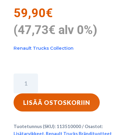
59,90
€
(
47,73
€
alv 0%)
Renault Trucks Collection
Renault
Trucks
-
Matkakassi
LISÄÄ OSTOSKORIIN
-
Harmaa
määrä
Tuotetunnus (SKU):
113510000
Osastot:
Lisätarvikkeet
,
Renault Trucks Brändituotteet