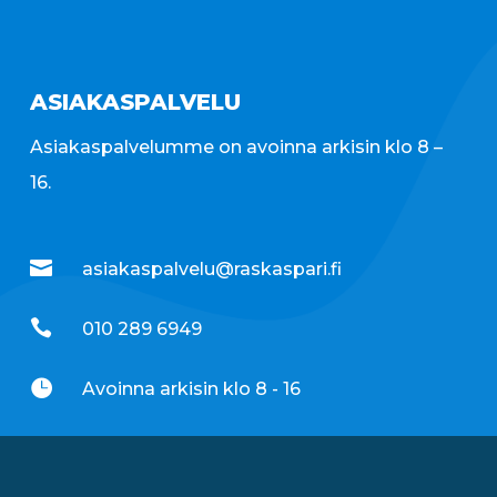
ASIAKASPALVELU
Asiakaspalvelumme on avoinna arkisin klo 8 –
16.

asiakaspalvelu@raskaspari.fi

010 289 6949

Avoinna arkisin klo 8 - 16